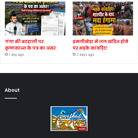
गंगा की बदहाली पर
इमलीखेड़ा में जल खंडित होने
कृष्णकान्त के पत्र का असर:
पर भड़के कांवड़िए:
1 day ago
2 days ago
About