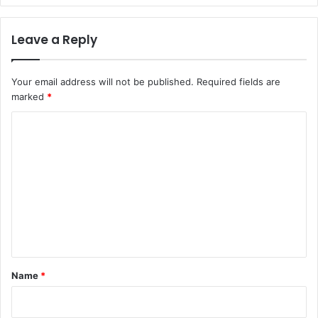
Leave a Reply
Your email address will not be published.
Required fields are
marked
*
C
o
m
m
e
n
t
*
Name
*