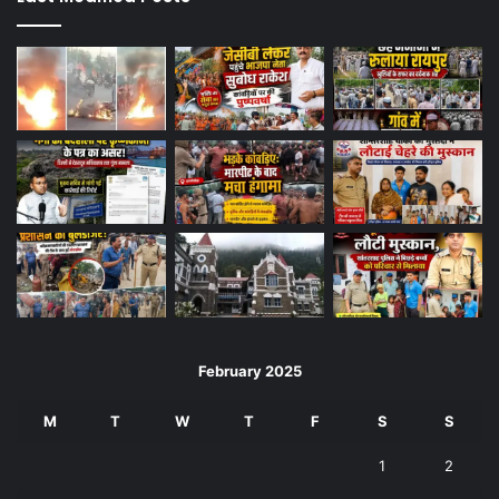
February 2025
M
T
W
T
F
S
S
1
2