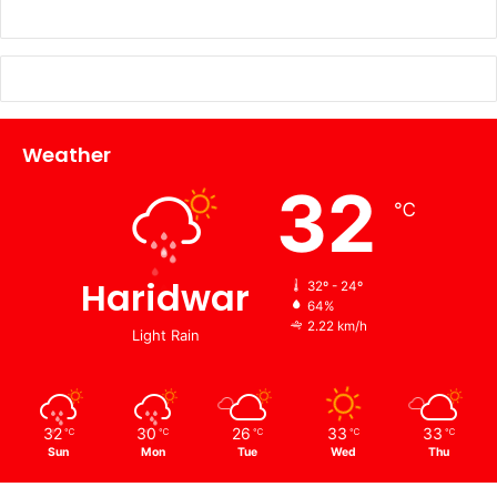
Weather
32
℃
Haridwar
32º - 24º
64%
2.22 km/h
Light Rain
32
30
26
33
33
℃
℃
℃
℃
℃
Sun
Mon
Tue
Wed
Thu