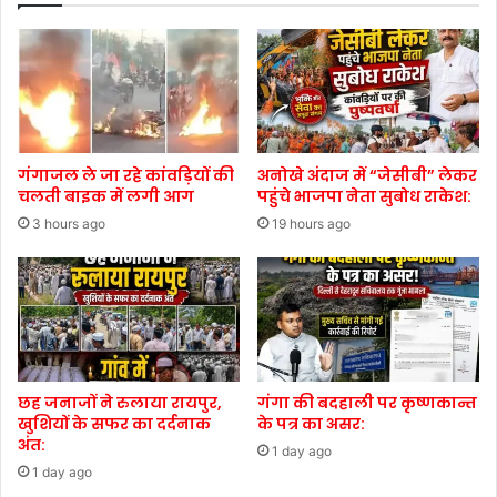
गंगाजल ले जा रहे कांवड़ियों की
अनोखे अंदाज में “जेसीबी” लेकर
चलती बाइक में लगी आग
पहुंचे भाजपा नेता सुबोध राकेश:
3 hours ago
19 hours ago
छह जनाजों ने रुलाया रायपुर,
गंगा की बदहाली पर कृष्णकान्त
खुशियों के सफर का दर्दनाक
के पत्र का असर:
अंत:
1 day ago
1 day ago