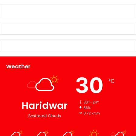
Weather
30
℃
Haridwar
33º - 24º
66%
0.72 km/h
Scattered Clouds