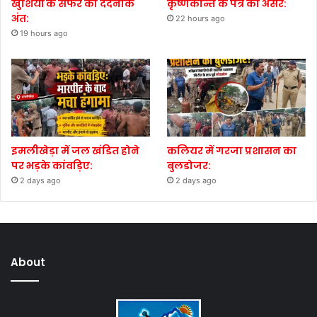
खुशियों के सफर का दर्दनाक
कृष्णकान्त के पत्र का असर:
अंत:
22 hours ago
19 hours ago
इमलीखेड़ा में जल खंडित होने
कलियर में गरजा प्रशासन का
पर भड़के कांवड़िए:
बुलडोजर:
2 days ago
2 days ago
About