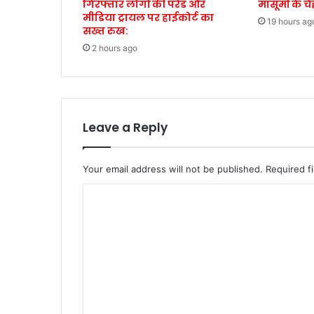
गिरफ्तार लोगों की परेड और
मासूमों के च
मीडिया ट्रायल पर हाईकोर्ट का
19 hours ag
सख्त रुख:
2 hours ago
Leave a Reply
Your email address will not be published.
Required f
C
o
m
m
e
n