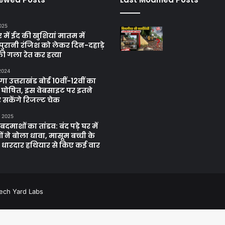
025
में ईद की खुशियां मातम में
पुरानी रंजिश को लेकर दिन-दहाड़े
ी गला रेत कर हत्या
 2024
 उत्तराखंड बोर्ड 10वीं-12वीं का
 घोषित, इस वेबसाइट पर इतने
 सकेंगे रिजल्ट चेक
, 2025
दमाशों का तांडव: बंद पड़े घर में
 ने बोला धावा, मासूम बच्ची के
 धारदार हथियार से किए कई वार
ech Yard Labs