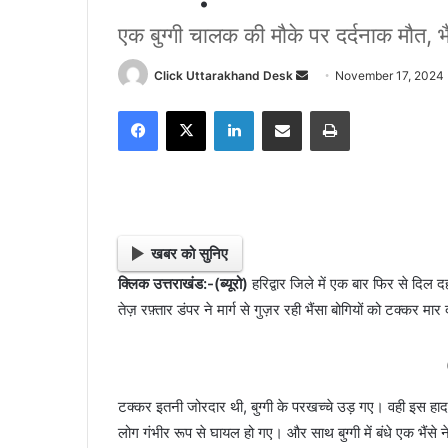
एक बुग्गी चालक की मौके पर दर्दनाक मौत, भैं
Click Uttarakhand Desk
S
November 17, 2024
e
Facebook
X
LinkedIn
Share via Email
Print
n
d
a
n
e
m
खबर को सुनिए
a
क्लिक उत्तराखंड:-(ब्यूरो)
हरिद्वार जिले में एक बार फिर से दिल 
i
तेज़ रफ़्तार डंपर ने मार्ग से गुज़र रही भैंसा बोगियों को टक्कर मार
l
टक्कर इतनी जोरदार थी, बुग्गी के परखच्चे उड़ गए। वही इस हादस
लोग गंभीर रूप से घायल हो गए। और साथ बुग्गी में बंधे एक भैंसे न