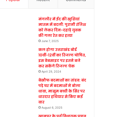
मंगलौर में ईद की खुशियां
मातम में बदली: पुरानी रंजिश
को लेकर दिन-दहाड़े युवक
की गला रेत कर हत्या
June 7, 2025
कल होगा उत्तराखंड बोर्ड
10वीं-12वीं का रिजल्ट घोषित,
इस वेबसाइट पर इतने बजे
कर सकेंगे रिजल्ट चेक
April 29, 2024
बेखौफ बदमाशों का तांडव: बंद
पड़े घर में बदमाशों ने बोला
धावा, मासूम बच्ची के सिर पर
धारदार हथियार से किए कई
वार
August 6, 2025
खानपुर के पूर्व विधायक प्रणव