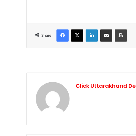
Facebook
X
LinkedIn
Share via Email
Print
Share
Click Uttarakhand De