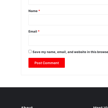
t
*
Name
*
Email
*
Save my name, email, and website in this browse
About
Most V