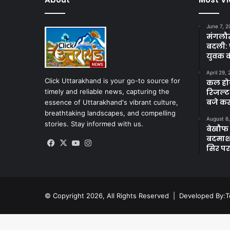
June 7, 2
मंगलौर 
बदली: 
युवक क
April 29,
Click Uttarakhand is your go-to source for
कल होगा
timely and reliable news, capturing the
रिजल्ट
बजे कर
essence of Uttarakhand's vibrant culture,
breathtaking landscapes, and compelling
August 6
stories. Stay informed with us.
बेखौफ ब
बदमाशों
Facebook
X
YouTube
Instagram
सिर पर
© Copyright 2026, All Rights Reserved | Developed By:
T