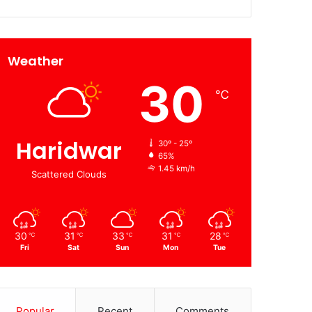
Weather
30
℃
Haridwar
30º - 25º
65%
1.45 km/h
Scattered Clouds
30
31
33
31
28
℃
℃
℃
℃
℃
Fri
Sat
Sun
Mon
Tue
Popular
Recent
Comments