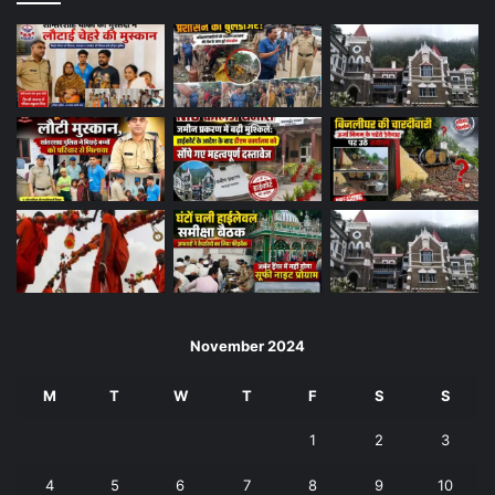
November 2024
M
T
W
T
F
S
S
1
2
3
4
5
6
7
8
9
10