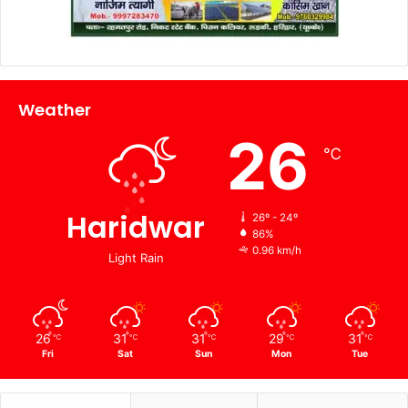
Weather
26
℃
Haridwar
26º - 24º
86%
0.96 km/h
Light Rain
26
31
31
29
31
℃
℃
℃
℃
℃
Fri
Sat
Sun
Mon
Tue