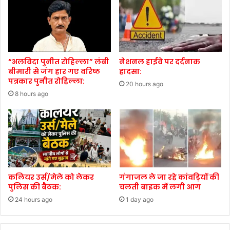
“अलविदा पुनीत रोहिल्ला” लंबी
नेशनल हाईवे पर दर्दनाक
बीमारी से जंग हार गए वरिष्ठ
हादसा:
पत्रकार पुनीत रोहिल्ला:
20 hours ago
8 hours ago
कलियर उर्स/मेले को लेकर
गंगाजल ले जा रहे कांवड़ियों की
पुलिस की बैठक:
चलती बाइक में लगी आग
24 hours ago
1 day ago