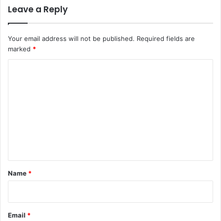
Leave a Reply
Your email address will not be published.
Required fields are
marked
*
C
o
m
m
e
n
t
*
Name
*
Email
*