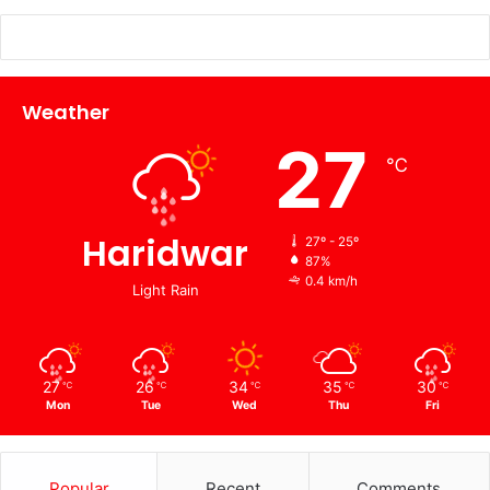
Weather
27
℃
Haridwar
27º - 25º
87%
0.4 km/h
Light Rain
27
26
34
35
30
℃
℃
℃
℃
℃
Mon
Tue
Wed
Thu
Fri
Popular
Recent
Comments