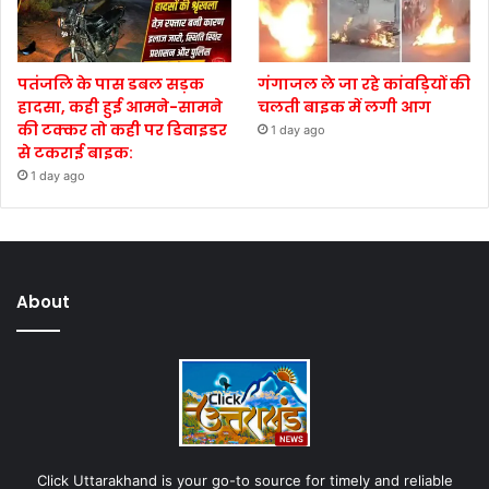
पतंजलि के पास डबल सड़क
गंगाजल ले जा रहे कांवड़ियों की
हादसा, कही हुई आमने-सामने
चलती बाइक में लगी आग
की टक्कर तो कही पर डिवाइडर
1 day ago
से टकराई बाइक:
1 day ago
About
Click Uttarakhand is your go-to source for timely and reliable