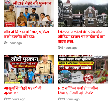
भीड़ में बिछड़ा परिवार, पुलिस
गिरफ्तार लोगों की परेड और
बनी उम्मीद की डोर:
मीडिया ट्रायल पर हाईकोर्ट का
सख्त रुख:
1 hour ago
5 hours ago
मासूमों के चेहरे पर लौटी
NIC कॉलेज धनौरी जमीन
मुस्कान:
विवाद में बढ़ी मुश्किलें:
22 hours ago
23 hours ago