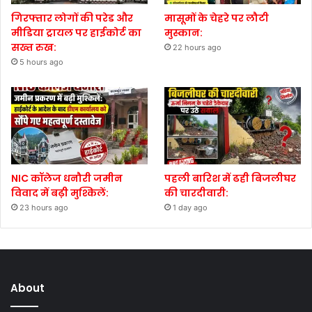
गिरफ्तार लोगों की परेड और
मासूमों के चेहरे पर लौटी
मीडिया ट्रायल पर हाईकोर्ट का
मुस्कान:
सख्त रुख:
22 hours ago
5 hours ago
NIC कॉलेज धनौरी जमीन
पहली बारिश में ढही बिजलीघर
विवाद में बढ़ी मुश्किलें:
की चारदीवारी:
23 hours ago
1 day ago
About