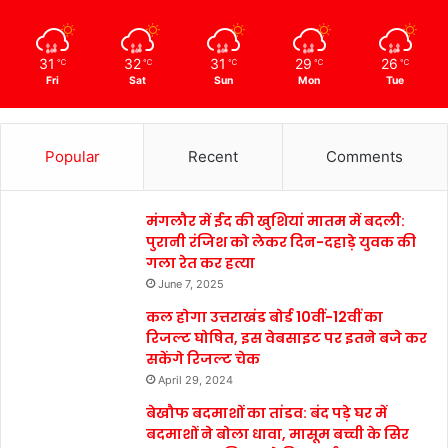
31
32
31
29
26
℃
℃
℃
℃
℃
Fri
Sat
Sun
Mon
Tue
Popular
Recent
Comments
मंगलौर में ईद की खुशियां मातम में बदली:
पुरानी रंजिश को लेकर दिन-दहाड़े युवक की
गला रेत कर हत्या
June 7, 2025
कल होगा उत्तराखंड बोर्ड 10वीं-12वीं का
रिजल्ट घोषित, इस वेबसाइट पर इतने बजे कर
सकेंगे रिजल्ट चेक
April 29, 2024
बेखौफ बदमाशों का तांडव: बंद पड़े घर में
बदमाशों ने बोला धावा, मासूम बच्ची के सिर