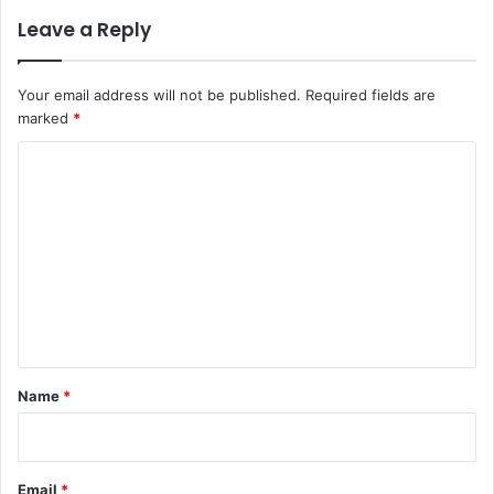
Leave a Reply
Your email address will not be published.
Required fields are
marked
*
C
o
m
m
e
n
t
*
Name
*
Email
*