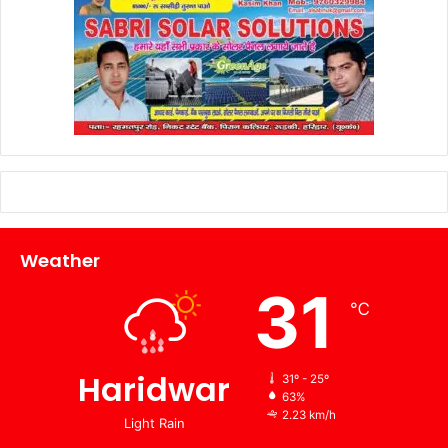
Weather
31
℃
Haridwar
31º - 25º
63%
2.23 km/h
Light Rain