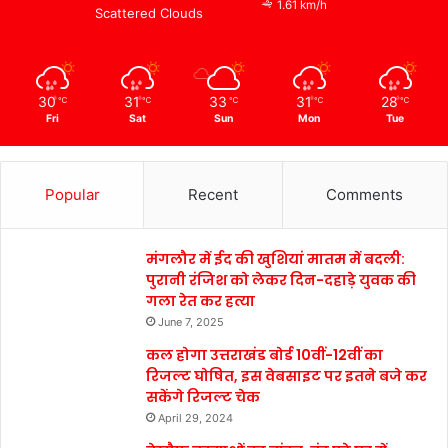
1.61 km/h
Scattered Clouds
30
31
33
31
28
℃
℃
℃
℃
℃
Fri
Sat
Sun
Mon
Tue
Popular
Recent
Comments
मंगलौर में ईद की खुशियां मातम में बदली:
पुरानी रंजिश को लेकर दिन-दहाड़े युवक की
गला रेत कर हत्या
June 7, 2025
कल होगा उत्तराखंड बोर्ड 10वीं-12वीं का
रिजल्ट घोषित, इस वेबसाइट पर इतने बजे कर
सकेंगे रिजल्ट चेक
April 29, 2024