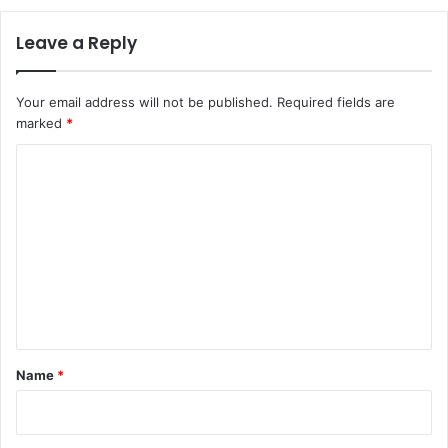
Leave a Reply
Your email address will not be published.
Required fields are
marked
*
C
o
m
m
e
n
t
*
Name
*