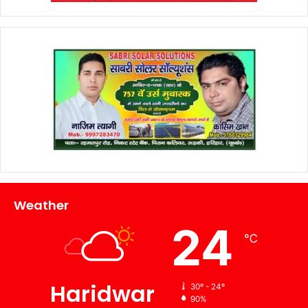
Weather
24
℃
Haridwar
30º - 24º
90%