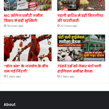
NIC कॉलेज धनौरी जमीन
पहली बारिश में ढही बिजलीघर
विवाद में बढ़ी मुश्किलें:
की चारदीवारी:
18 hours ago
22 hours ago
“बोल बम” के जयघोष के बीच
758वें उर्स को लेकर घंटों चली
थम गई जिंदगी:
हाईलेवल समीक्षा बैठक:
2 days ago
2 days ago
About