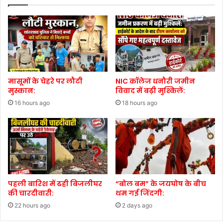
मासूमों के चेहरे पर लौटी
NIC कॉलेज धनौरी जमीन
मुस्कान:
विवाद में बढ़ी मुश्किलें:
16 hours ago
18 hours ago
पहली बारिश में ढही बिजलीघर
“बोल बम” के जयघोष के बीच
की चारदीवारी:
थम गई जिंदगी:
22 hours ago
2 days ago