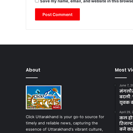
Save my name, email, and website in this browse
About
Most V
June 7, 2
मंगलौर 
बदली: 
युवक क
April 29,
Click Uttarakhand is your go-to source for
कल होगा
timely and reliable news, capturing the
रिजल्ट
बजे कर
essence of Uttarakhand's vibrant culture,