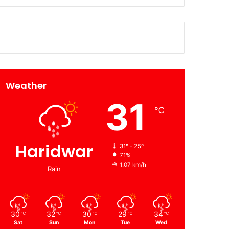
Weather
31
℃
Haridwar
31º - 25º
71%
1.07 km/h
Rain
30
32
30
29
34
℃
℃
℃
℃
℃
Sat
Sun
Mon
Tue
Wed