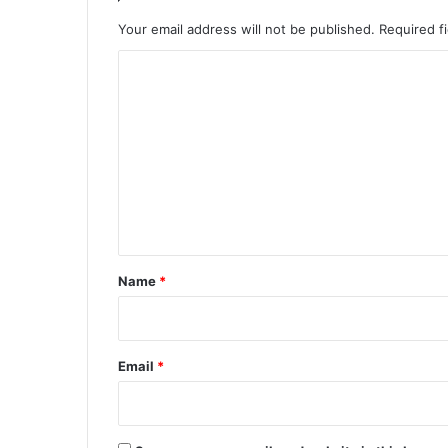
Your email address will not be published.
Required f
C
o
m
m
e
n
t
*
Name
*
Email
*