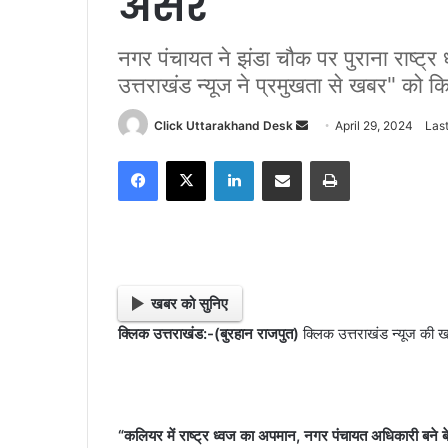
असर
नगर पंचायत ने झंडा चौक पर पुराना राष्ट्र
उत्तराखंड न्यूज ने प्रमुखता से खबर" को 
Click Uttarakhand Desk
S
April 29, 2024
Last
e
Facebook
X
LinkedIn
Share via Email
Print
n
d
a
n
e
m
खबर को सुनिए
a
क्लिक उत्तराखंड:-(बुरहान राजपुत)
क्लिक उत्तराखंड न्यूज की 
i
l
“कलियर में राष्ट्र ध्वज का अपमान, नगर पंचायत अधिकारी बने 