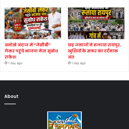
अनोखे अंदाज में “जेसीबी”
छह जनाजों ने रुलाया रायपुर,
लेकर पहुंचे भाजपा नेता सुबोध
खुशियों के सफर का दर्दनाक
राकेश:
अंत:
1 day ago
1 day ago
About