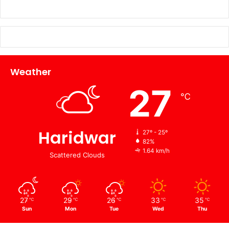
Weather
27
℃
Haridwar
27º - 25º
82%
1.64 km/h
Scattered Clouds
27
29
26
33
35
℃
℃
℃
℃
℃
Sun
Mon
Tue
Wed
Thu