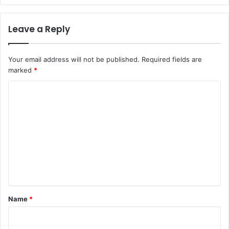
Leave a Reply
Your email address will not be published.
Required fields are
marked
*
C
o
m
m
e
n
t
*
Name
*