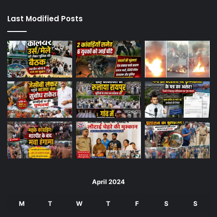
Last Modified Posts
April 2024
M
T
W
T
F
S
S