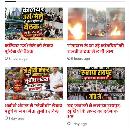
कलियर उर्स/मेले को लेकर
गंगाजल ले जा रहे कांवड़ियों की
पुलिस की बैठक:
चलती बाइक में लगी आग
3 hours ago
9 hours ago
अनोखे अंदाज में “जेसीबी” लेकर
छह जनाजों ने रुलाया रायपुर,
पहुंचे भाजपा नेता सुबोध राकेश:
खुशियों के सफर का दर्दनाक
अंत:
1 day ago
1 day ago