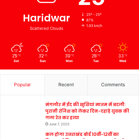
Haridwar
25º - 25º
87%
1.93 km/h
Scattered Clouds
25
32
30
26
33
℃
℃
℃
℃
℃
Sat
Sun
Mon
Tue
Wed
Popular
Recent
Comments
मंगलौर में ईद की खुशियां मातम में बदली:
पुरानी रंजिश को लेकर दिन-दहाड़े युवक की
गला रेत कर हत्या
June 7, 2025
कल होगा उत्तराखंड बोर्ड 10वीं-12वीं का