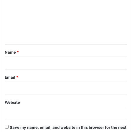
m
m
e
n
t
*
Name
*
Email
*
Website
Save my name, email, and website in this browser for the next