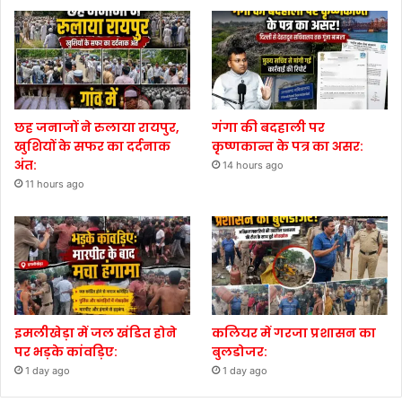
छह जनाजों ने रुलाया रायपुर,
गंगा की बदहाली पर
खुशियों के सफर का दर्दनाक
कृष्णकान्त के पत्र का असर:
अंत:
14 hours ago
11 hours ago
इमलीखेड़ा में जल खंडित होने
कलियर में गरजा प्रशासन का
पर भड़के कांवड़िए:
बुलडोजर:
1 day ago
1 day ago