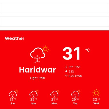
Weather
31
℃
Haridwar
31º - 25º
63%
2.22 km/h
Light Rain
31
32
31
29
33
℃
℃
℃
℃
℃
Sat
Sun
Mon
Tue
Wed