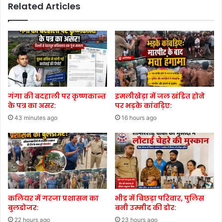
Related Articles
गंगा की बदहाली पर कृष्णकान्त
इमलीखेड़ा में जल खंडित होने
के पत्र का असर:
पर भड़के कांवड़िए:
43 minutes ago
16 hours ago
कलियर में गरजा प्रशासन का
भीड़ में बिछड़ा परिवार, पुलिस
बुलडोजर:
बनी उम्मीद की डोर:
22 hours ago
23 hours ago