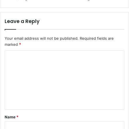
Leave a Reply
Your email address will not be published.
Required fields are
marked
*
C
o
m
m
e
n
t
*
Name
*