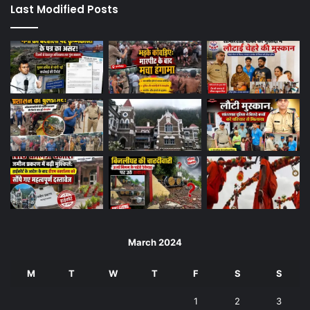
Last Modified Posts
March 2024
M
T
W
T
F
S
S
1
2
3