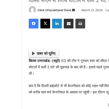
दिल्ली सीएम से शराब घोटालें में चली 2 घंट
Click Uttarakhand Desk
S
March 21, 2024
La
e
Facebook
X
LinkedIn
Share via Email
Print
n
d
a
n
e
m
खबर को सुनिए
a
क्लिक उत्तराखंड:-(ब्यूरो)
ED की टीम ने गुरुवार शाम को सीएम क
i
घोटालें में चली 2 घंटे की पूछताछ के बाद की है। इससे पहले गु
l
थी।
बता दें कि दिल्ली हाईकोर्ट से भी केजरीवाल को कोई राहत नहीं म
को करीब सात बजे केजरीवाल के आवास पर पहुंची। इस दौरान सुरक