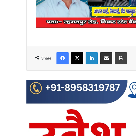
Facebook
X
LinkedIn
Share via Email
Print
Share