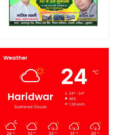
Weather
24
℃
Haridwar
24º - 24º
96%
1.26 km/h
Scattered Clouds
24
32
32
31
30
℃
℃
℃
℃
℃