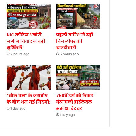
NIC कॉलेज धनौरी
पहली बारिश में ढही
जमीन विवाद में बढ़ी
बिजलीघर की
मुश्किलें:
चारदीवारी:
2 hours ago
6 hours ago
“बोल बम” के जयघोष
758वें उर्स को लेकर
के बीच थम गई जिंदगी:
घंटों चली हाईलेवल
समीक्षा बैठक:
1 day ago
1 day ago