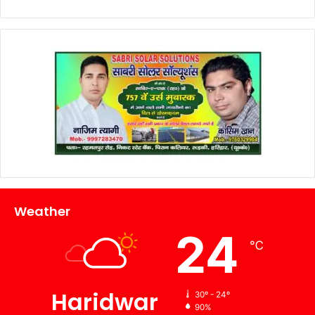
Weather
24
℃
Haridwar
30º - 24º
90%