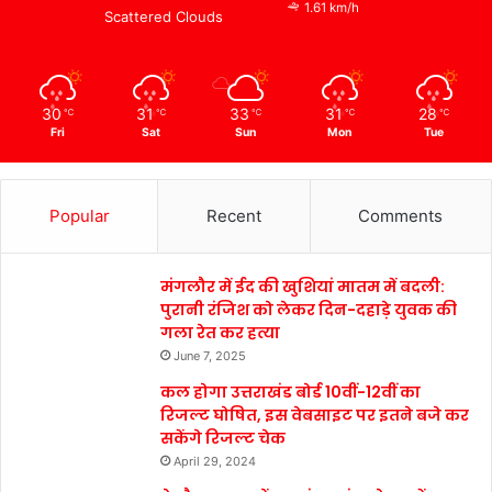
1.61 km/h
Scattered Clouds
30
31
33
31
28
℃
℃
℃
℃
℃
Fri
Sat
Sun
Mon
Tue
Popular
Recent
Comments
मंगलौर में ईद की खुशियां मातम में बदली:
पुरानी रंजिश को लेकर दिन-दहाड़े युवक की
गला रेत कर हत्या
June 7, 2025
कल होगा उत्तराखंड बोर्ड 10वीं-12वीं का
रिजल्ट घोषित, इस वेबसाइट पर इतने बजे कर
सकेंगे रिजल्ट चेक
April 29, 2024