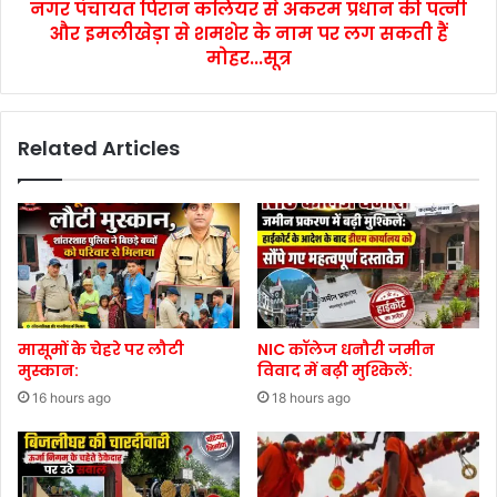
नगर पंचायत पिरान कलियर से अकरम प्रधान की पत्नी
और इमलीखेड़ा से शमशेर के नाम पर लग सकती हैं
मोहर...सूत्र
Related Articles
मासूमों के चेहरे पर लौटी
NIC कॉलेज धनौरी जमीन
मुस्कान:
विवाद में बढ़ी मुश्किलें:
16 hours ago
18 hours ago