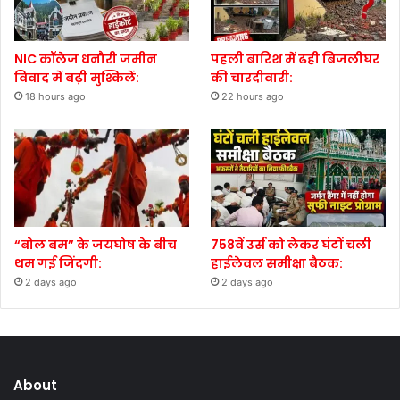
NIC कॉलेज धनौरी जमीन
पहली बारिश में ढही बिजलीघर
विवाद में बढ़ी मुश्किलें:
की चारदीवारी:
18 hours ago
22 hours ago
“बोल बम” के जयघोष के बीच
758वें उर्स को लेकर घंटों चली
थम गई जिंदगी:
हाईलेवल समीक्षा बैठक:
2 days ago
2 days ago
About