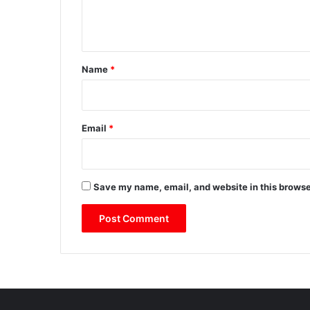
e
n
t
*
Name
*
Email
*
Save my name, email, and website in this browse