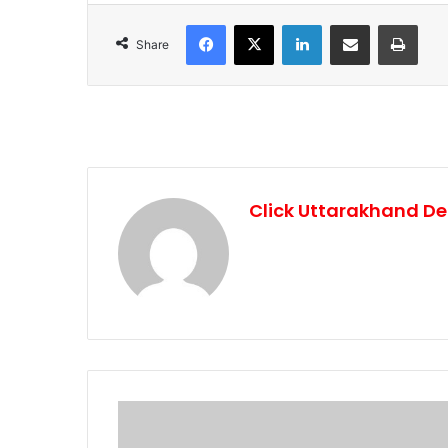
Facebook
X
LinkedIn
Share via Email
Print
Share
Click Uttarakhand De