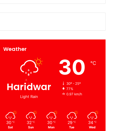
Weather
30
℃
Haridwar
30º - 25º
77%
0.97 km/h
Light Rain
30
32
30
29
34
℃
℃
℃
℃
℃
Sat
Sun
Mon
Tue
Wed