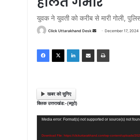
हालत गंभीर
युवक ने युवती को करीब से मारी गोली, पुलिस
Click Uttarakhand Desk
S
December 17, 2024
e
n
Facebook
X
LinkedIn
Share via Email
Print
d
a
n
e
m
a
खबर को सुनिए
i
क्लिक उत्तराखंड:-(ब्यूरो)
l
Video
Media error: Format(s) not supported or source(s) not fou
Player
Download File: https://clickuttarakhand.com/wp-content/upload