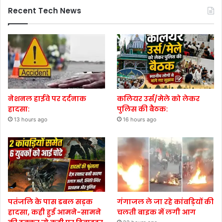
Recent Tech News
नेशनल हाईवे पर दर्दनाक
कलियर उर्स/मेले को लेकर
हादसा:
पुलिस की बैठक:
13 hours ago
16 hours ago
पतंजलि के पास डबल सड़क
गंगाजल ले जा रहे कांवड़ियों की
हादसा, कही हुई आमने-सामने
चलती बाइक में लगी आग