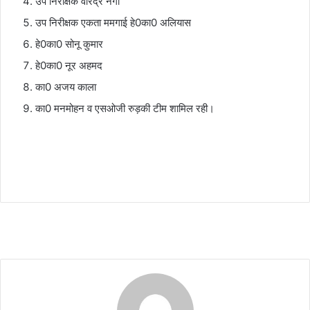
उप निरीक्षक वीरेंद्र नेगी
उप निरीक्षक एकता ममगाई हे0का0 अलियास
हे0का0 सोनू कुमार
हे0का0 नूर अहमद
का0 अजय काला
का0 मनमोहन व एसओजी रुड़की टीम शामिल रही।