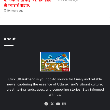
की टक्कर तो कही पर डिवाइडर
22 hours ago
से टकराई बाइक:
19 hours ago
About
Click Uttarakhand is your go-to source for timely and reliable
news, capturing the essence of Uttarakhand's vibrant culture,
breathtaking landscapes, and compelling stories. Stay informed
with us.
Facebook
X
YouTube
Instagram