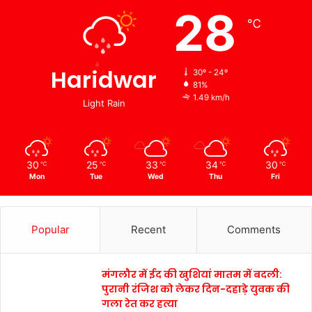
28
℃
Haridwar
30º - 24º
81%
1.49 km/h
Light Rain
30
25
33
34
30
℃
℃
℃
℃
℃
Mon
Tue
Wed
Thu
Fri
Popular
Recent
Comments
मंगलौर में ईद की खुशियां मातम में बदली:
पुरानी रंजिश को लेकर दिन-दहाड़े युवक की
गला रेत कर हत्या