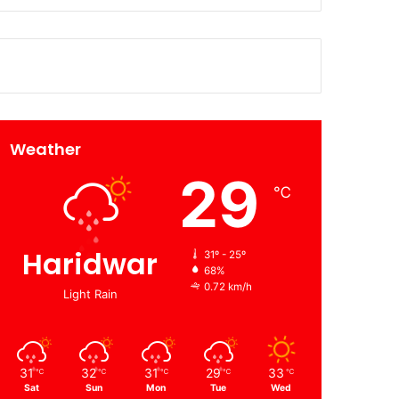
Weather
29
℃
Haridwar
31º - 25º
68%
0.72 km/h
Light Rain
31
32
31
29
33
℃
℃
℃
℃
℃
Sat
Sun
Mon
Tue
Wed