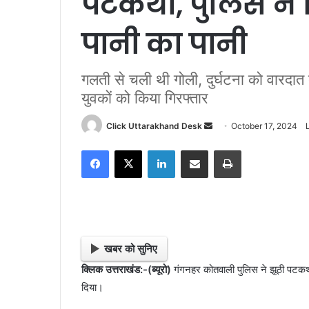
पटकथा, पुलिस ने 
पानी का पानी
गलती से चली थी गोली, दुर्घटना को वारदात 
युवकों को किया गिरफ्तार
Click Uttarakhand Desk
S
October 17, 2024
e
Facebook
X
LinkedIn
Share via Email
Print
n
d
a
n
e
m
खबर को सुनिए
a
क्लिक उत्तराखंड:-(ब्यूरो)
गंगनहर कोतवाली पुलिस ने झूठी पटकथा
i
दिया।
l