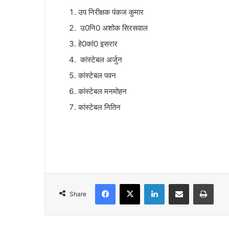
उप निरीक्षक पंकज कुमार
उ0नि0 अशोक सिरसवाल
हे0कां0 इसरार
कांस्टेबल अर्जुन
कांस्टेबल पवन
कांस्टेबल मनमोहन
कांस्टेबल नितिन
Facebook
X
LinkedIn
Share via Email
Print
Share