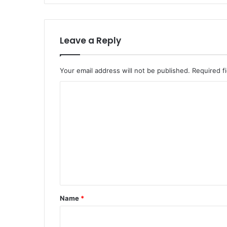
Leave a Reply
Your email address will not be published.
Required f
C
o
m
m
e
n
t
*
Name
*