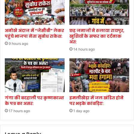
अनोखे अंदाज में “जेसीबी” लेकर
छह जनाजों ने रुलाया रायपुर,
पहुंचे भाजपा नेता सुबोध राकेश:
खुशियों के सफर का दर्दनाक
अंत:
9 hours ago
14 hours ago
गंगा की बदहाली पर कृष्णकान्त
इमलीखेड़ा में जल खंडित होने
के पत्र का असर:
पर भड़के कांवड़िए:
17 hours ago
1 day ago