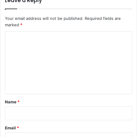
Leave a Reply
Your email address will not be published.
Required fields are
marked
*
C
o
m
m
e
n
t
*
Name
*
Email
*