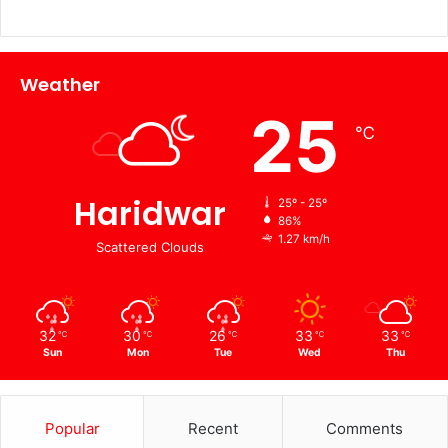
Weather
25
℃
Haridwar
25º - 25º
86%
1.27 km/h
Scattered Clouds
32
30
26
33
33
℃
℃
℃
℃
℃
Sun
Mon
Tue
Wed
Thu
Popular
Recent
Comments