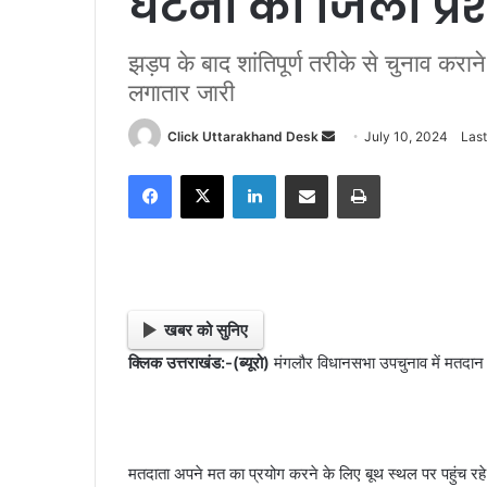
घटना को जिला प्र
झड़प के बाद शांतिपूर्ण तरीके से चुनाव करा
लगातार जारी
Click Uttarakhand Desk
S
July 10, 2024
Last
e
Facebook
X
LinkedIn
Share via Email
Print
n
d
a
n
e
m
खबर को सुनिए
a
क्लिक उत्तराखंड:-(ब्यूरो)
मंगलौर विधानसभा उपचुनाव में मतदान 
i
l
मतदाता अपने मत का प्रयोग करने के लिए बूथ स्थल पर पहुंच रहे 