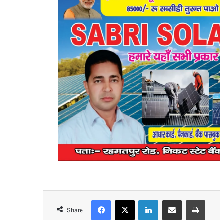
Facebook
X
LinkedIn
Share via Email
Print
Share