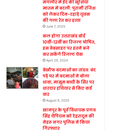
मंगलौर में ईद की खुशियां
मातम में बदली: पुरानी रंजिश
को लेकर दिन-दहाड़े युवक
की गला रेत कर हत्या
June 7, 2025
कल होगा उत्तराखंड बोर्ड
10वीं-12वीं का रिजल्ट घोषित,
इस वेबसाइट पर इतने बजे
कर सकेंगे रिजल्ट चेक
April 29, 2024
बेखौफ बदमाशों का तांडव: बंद
पड़े घर में बदमाशों ने बोला
धावा, मासूम बच्ची के सिर पर
धारदार हथियार से किए कई
वार
August 6, 2025
खानपुर के पूर्व विधायक प्रणव
सिंह चैंपियन को देहरादून की
नेहरू नगर पुलिस ने किया
गिरफ्तार