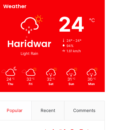
Weather
24
℃
Haridwar
24º - 24º
94%
1.61 km/h
Light Rain
24
32
32
31
30
℃
℃
℃
℃
℃
Thu
Fri
Sat
Sun
Mon
Popular
Recent
Comments