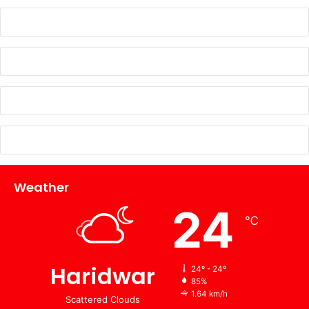
Weather
24
℃
Haridwar
24º - 24º
85%
1.64 km/h
Scattered Clouds