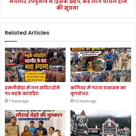
मंगलौर उपचुनाव में हिसंक झड़प, कई लोग घायल होने
की सूचना
Related Articles
इमलीखेड़ा में जल खंडित होने
कलियर में गरजा प्रशासन का
पर भड़के कांवड़िए:
बुलडोजर:
7 hours ago
13 hours ago