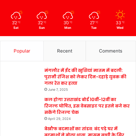
32
32
30
27
33
℃
℃
℃
℃
℃
Sat
Sun
Mon
Tue
Wed
Popular
Recent
Comments
मंगलौर में ईद की खुशियां मातम में बदली:
पुरानी रंजिश को लेकर दिन-दहाड़े युवक की
गला रेत कर हत्या
June 7, 2025
कल होगा उत्तराखंड बोर्ड 10वीं-12वीं का
रिजल्ट घोषित, इस वेबसाइट पर इतने बजे कर
सकेंगे रिजल्ट चेक
April 29, 2024
बेखौफ बदमाशों का तांडव: बंद पड़े घर में
बदमाशों ने बोला धावा, मासूम बच्ची के सिर