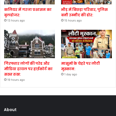
कलियर में गरजा प्रशासन का
भीड़ में बिछड़ा परिवार, पुलिस
बुलडोजर:
बनी उम्मीद की डोर:
13 hours ago
15 hours ago
गिरफ्तार लोगों की परेड और
मासूमों के चेहरे पर लौटी
मीडिया ट्रायल पर हाईकोर्ट का
मुस्कान:
सख्त रुख:
1 day ago
19 hours ago
About