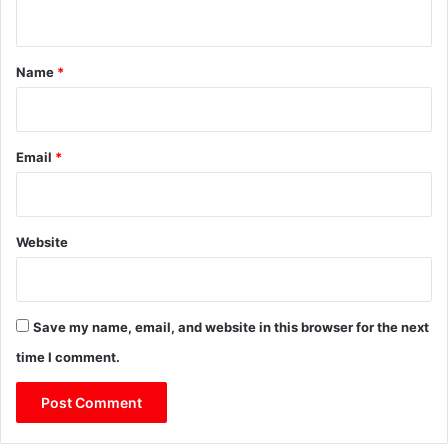
n
t
*
Name
*
Email
*
Website
Save my name, email, and website in this browser for the next
time I comment.