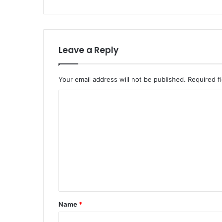
Leave a Reply
Your email address will not be published.
Required f
C
o
m
m
e
n
t
*
Name
*