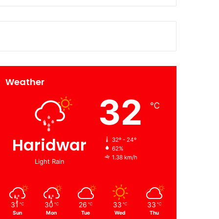
Weather
32
℃
Haridwar
32º - 24º
62%
1.38 km/h
Light Rain
31
30
26
33
33
℃
℃
℃
℃
℃
Sun
Mon
Tue
Wed
Thu