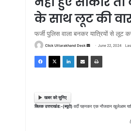
नही हुए साकार तो व
के साथ लूट की वार
फर्जी पुलिस वाला बनकर यात्रियों से लूट 
Click Uttarakhand Desk
S
June 22, 2024
Las
e
Facebook
X
LinkedIn
Share via Email
Print
n
d
a
n
e
m
खबर को सुनिए
a
क्लिक उत्तराखंड:-(ब्यूरो)
वर्दी पहनकर एक नौजवान खुलेआम यात
i
l