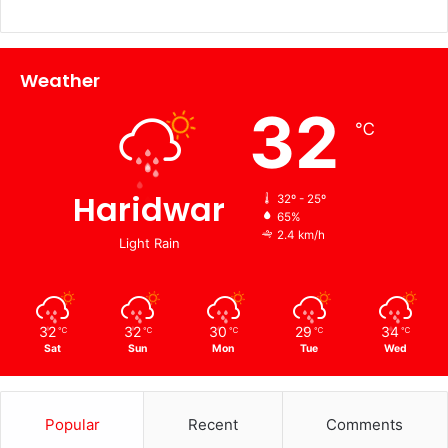
Weather
32
℃
Haridwar
32º - 25º
65%
2.4 km/h
Light Rain
32
32
30
29
34
℃
℃
℃
℃
℃
Sat
Sun
Mon
Tue
Wed
Popular
Recent
Comments