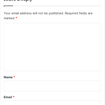
Your email address will not be published.
Required fields are
marked
*
C
o
m
m
e
n
t
*
Name
*
Email
*