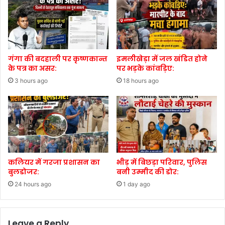
गंगा की बदहाली पर कृष्णकान्त
इमलीखेड़ा में जल खंडित होने
के पत्र का असर:
पर भड़के कांवड़िए:
3 hours ago
18 hours ago
कलियर में गरजा प्रशासन का
भीड़ में बिछड़ा परिवार, पुलिस
बुलडोजर:
बनी उम्मीद की डोर:
24 hours ago
1 day ago
Leave a Reply