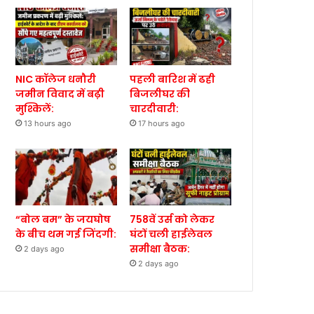
NIC कॉलेज धनौरी
पहली बारिश में ढही
जमीन विवाद में बढ़ी
बिजलीघर की
मुश्किलें:
चारदीवारी:
13 hours ago
17 hours ago
“बोल बम” के जयघोष
758वें उर्स को लेकर
के बीच थम गई जिंदगी:
घंटों चली हाईलेवल
समीक्षा बैठक:
2 days ago
2 days ago