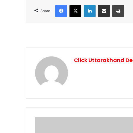
Facebook
X
LinkedIn
Share via Email
Print
Share
Click Uttarakhand De