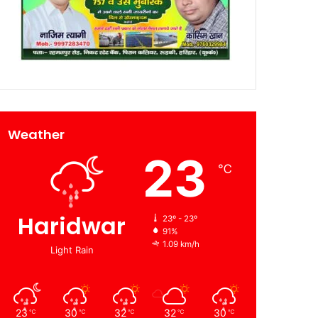
Weather
23
℃
Haridwar
23º - 23º
91%
1.09 km/h
Light Rain
23
30
32
32
30
℃
℃
℃
℃
℃