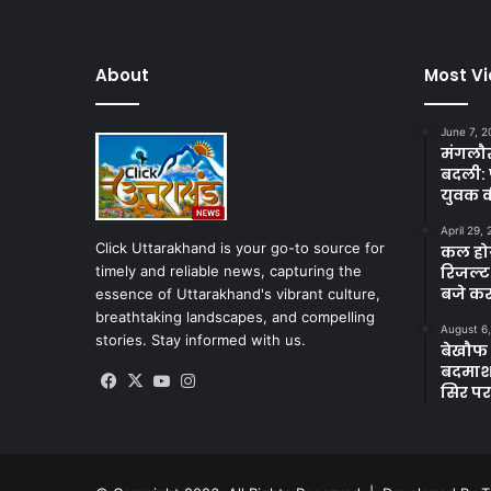
About
Most V
June 7, 2
मंगलौर 
बदली: 
युवक क
April 29,
Click Uttarakhand is your go-to source for
कल होगा
timely and reliable news, capturing the
रिजल्ट
बजे कर
essence of Uttarakhand's vibrant culture,
breathtaking landscapes, and compelling
August 6
stories. Stay informed with us.
बेखौफ ब
बदमाशों
Facebook
X
YouTube
Instagram
सिर पर