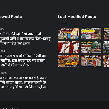
iewed Posts
Last Modified Posts
025
में ईद की खुशियां मातम में
पुरानी रंजिश को लेकर दिन-दहाड़े
ी गला रेत कर हत्या
 2024
 उत्तराखंड बोर्ड 10वीं-12वीं का
 घोषित, इस वेबसाइट पर इतने
 सकेंगे रिजल्ट चेक
, 2025
दमाशों का तांडव: बंद पड़े घर में
 ने बोला धावा, मासूम बच्ची के
 धारदार हथियार से किए कई वार