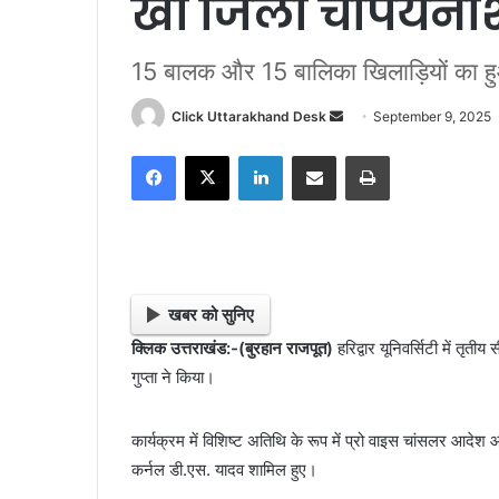
खो जिला चैंपियनश
15 बालक और 15 बालिका खिलाड़ियों का हु
Click Uttarakhand Desk
S
September 9, 2025
e
Facebook
X
LinkedIn
Share via Email
Print
n
d
a
n
e
m
खबर को सुनिए
a
क्लिक उत्तराखंड:-(बुरहान राजपूत)
हरिद्वार यूनिवर्सिटी में तृत
i
गुप्ता ने किया।
l
कार्यक्रम में विशिष्ट अतिथि के रूप में प्रो वाइस चांसलर आदेश आ
कर्नल डी.एस. यादव शामिल हुए।