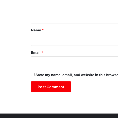
e
n
t
*
Name
*
Email
*
Save my name, email, and website in this browse